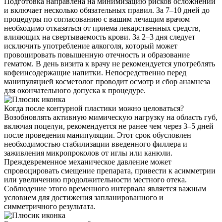
Подготовка направлена на минимизацию рисков осложнений
и включает несколько обязательных правил. За 7–10 дней до
процедуры по согласованию с вашим лечащим врачом
необходимо отказаться от приема лекарственных средств,
влияющих на свертываемость крови. За 2–3 дня следует
исключить употребление алкоголя, который может
провоцировать повышенную отечность и образование
гематом. В день визита к врачу не рекомендуется употреблять
кофеинсодержащие напитки. Непосредственно перед
манипуляцией косметолог проводит осмотр и сбор анамнеза
для окончательного допуска к процедуре.
Когда после контурной пластики можно целоваться?
Возобновлять активную мимическую нагрузку на область губ,
включая поцелуи, рекомендуется не ранее чем через 3–5 дней
после проведения манипуляции. Этот срок обусловлен
необходимостью стабилизации введенного филлера и
заживления микропроколов от иглы или канюли.
Преждевременное механическое давление может
спровоцировать смещение препарата, привести к асимметрии
или увеличению продолжительности местного отека.
Соблюдение этого временного интервала является важным
условием для достижения запланированного и
симметричного результата.