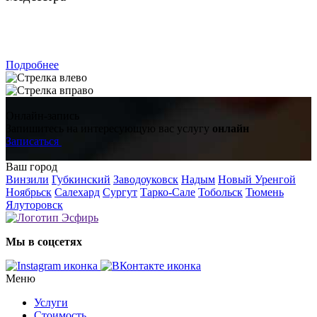
ЗАПИСАТЬСЯ
Подробнее
Онлайн-запись
Запишитесь на интересующую вас услугу
онлайн
Записаться
Ваш город
Винзили
Губкинский
Заводоуковск
Надым
Новый Уренгой
Ноябрьск
Салехард
Сургут
Тарко-Сале
Тобольск
Тюмень
Ялуторовск
Мы в соцсетях
Меню
Услуги
Стоимость