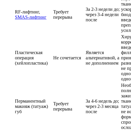
ткан
За 2-3 недели до;
уско
RF-лифтинг,
Требует
через 3-4 недели
биод
SMAS-лифтинг
перерыва
после
введ
преп
усил
Хиру
корр
введ
Пластическая
Является
филл
операция
Не сочетается
альтернативой, а
прин
(хейлопластика)
не дополнением
разн
не п
одно
одно
Необ
полн
зажи
Перманентный
За 4-6 недель до;
ткан
Требует
макияж (татуаж)
через 2-3 месяца
тату
перерыва
губ
после
не и
форм
спро
осло