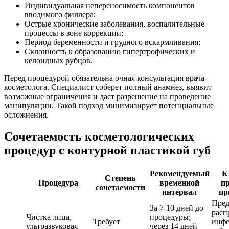
Индивидуальная непереносимость компонентов
вводимого филлера;
Острые хронические заболевания, воспалительные
процессы в зоне коррекции;
Период беременности и грудного вскармливания;
Склонность к образованию гипертрофических и
келоидных рубцов.
Перед процедурой обязательна очная консультация врача-
косметолога. Специалист соберет полный анамнез, выявит
возможные ограничения и даст разрешение на проведение
манипуляции. Такой подход минимизирует потенциальные
осложнения.
Сочетаемость косметологических
процедур с контурной пластикой губ
Рекомендуемый
К
Степень
Процедура
временной
п
сочетаемости
интервал
пр
Пред
За 7-10 дней до
расп
Чистка лица,
процедуры;
Требует
инфе
ультразвуковая
через 14 дней