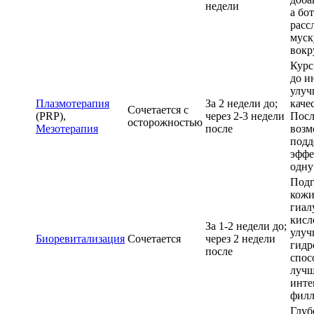
недели
а бо
расс
муск
вокр
Курс
до и
улуч
Плазмотерапия
За 2 недели до;
каче
Сочетается с
(PRP),
через 2-3 недели
Посл
осторожностью
Мезотерапия
после
возм
подд
эффе
одну
Подг
кож
гиал
кисл
За 1-2 недели до;
улуч
Биоревитализация
Сочетается
через 2 недели
гидр
после
спос
луч
инте
филл
Глуб