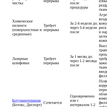
перерыва
избы
чистка
после
разд
процедуры
ткан
Агре
возд
Химические
За 2-4 недели до;
кожу
пилинги
Требует
через 3-4 недели
риск
(поверхностные и
перерыва
после
и на
срединные)
цело
кож
Высо
трав
проц
За 1 месяц до;
Лазерные
Требует
треб
через 1-2 месяца
шлифовки
перерыва
зажи
после
ткан
введ
филл
Позв
корр
пери
обла
Одновременно
комп
Ботулинотерапия
или с
Сочетается
филл
(Ботокс, Диспорт)
интервалом 1-2
доба