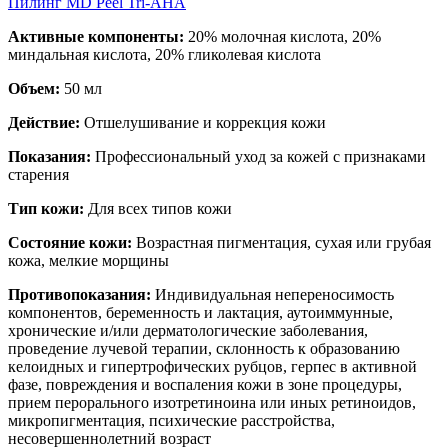
Пилинг MD Peel Tri-AHA
Активные компоненты:
20% молочная кислота, 20%
миндальная кислота, 20% гликолевая кислота
Объем:
50 мл
Действие:
Отшелушивание и коррекция кожи
Показания:
Профессиональный уход за кожей с признаками
старения
Тип кожи:
Для всех типов кожи
Состояние кожи:
Возрастная пигментация, сухая или грубая
кожа, мелкие морщины
Противопоказания:
Индивидуальная непереносимость
компонентов, беременность и лактация, аутоиммунные,
хронические и/или дерматологические заболевания,
проведение лучевой терапии, склонность к образованию
келоидных и гипертрофических рубцов, герпес в активной
фазе, повреждения и воспаления кожи в зоне процедуры,
прием перорального изотретиноина или иных ретиноидов,
микропигментация, психические расстройства,
несовершеннолетний возраст