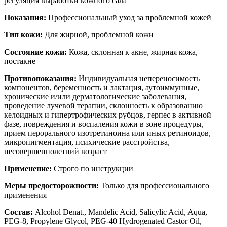
регуляция выработки кожного сала
Показания:
Профессиональный уход за проблемной кожей
Тип кожи:
Для жирной, проблемной кожи
Состояние кожи:
Кожа, склонная к акне, жирная кожа,
постакне
Противопоказания:
Индивидуальная непереносимость
компонентов, беременность и лактация, аутоиммунные,
хронические и/или дерматологические заболевания,
проведение лучевой терапии, склонность к образованию
келоидных и гипертрофических рубцов, герпес в активной
фазе, повреждения и воспаления кожи в зоне процедуры,
прием перорального изотретиноина или иных ретиноидов,
микропигментация, психические расстройства,
несовершеннолетний возраст
Применение:
Строго по инструкции
Меры предосторожности:
Только для профессионального
применения
Состав:
Alcohol Denat., Mandelic Acid, Salicylic Acid, Aqua,
PEG-8, Propylene Glycol, PEG-40 Hydrogenated Castor Oil,