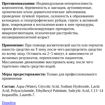
Противопоказания:
Индивидуальная непереносимость
компонентов, беременность и лактация, аутоиммунные,
хронические и/или дерматологические заболевания,
проведение лучевой терапии, склонность к образованию
келоидных и гипертрофических рубцов, герпес в активной
фазе, повреждения и воспаления кожи в зоне процедуры,
прием фотосенсибилизирующих препаратов,
микропигментация, психические расстройства,
несовершеннолетний возраст
Применение:
При помощи косметической кисти или перчаток
нанести средство на T-зону, после чего распределить средство
по всему лицу. Оставить на 2−5 минут, в зависимости от
желаемых результатов, переносимости пациентом,
Массажными движениями массировать кожу, после чего
тщательно смыть средство водой.
Меры предосторожности:
Только для профессионального
применения
Состав:
Aqua (Water), Glycolic Acid, Sodium Hydroxide, Lactic
Acid, Polyacrylamide, Ethylhexyl Palmitate, Salicylic Acid, C13−14
Isoparaffin, Laureth-7.
Перейти