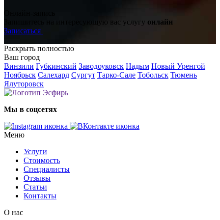
Онлайн-запись
Запишитесь на интересующую вас услугу
онлайн
Записаться
Раскрыть полностью
Ваш город
Винзили
Губкинский
Заводоуковск
Надым
Новый Уренгой
Ноябрьск
Салехард
Сургут
Тарко-Сале
Тобольск
Тюмень
Ялуторовск
Мы в соцсетях
Меню
Услуги
Стоимость
Специалисты
Отзывы
Статьи
Контакты
О нас