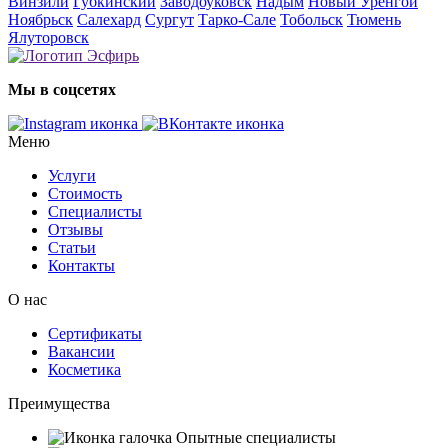
Винзили
Губкинский
Заводоуковск
Надым
Новый Уренгой
Ноябрьск
Салехард
Сургут
Тарко-Сале
Тобольск
Тюмень
Ялуторовск
Мы в соцсетях
Меню
Услуги
Стоимость
Специалисты
Отзывы
Статьи
Контакты
О нас
Сертификаты
Вакансии
Косметика
Преимущества
Опытные специалисты