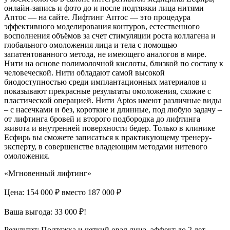
онлайн-запись и фото до и после подтяжки лица нитями
Аптос — на сайте. Лифтинг Аптос — это процедура
эффективного моделирования контуров, естественного
восполнения объёмов за счет стимуляции роста коллагена и
глобального омоложения лица и тела с помощью
запатентованного метода, не имеющего аналогов в мире.
Нити на основе полимолочной кислоты, близкой по составу к
человеческой. Нити обладают самой высокой
биодоступностью среди имплантационных материалов и
показывают прекрасные результаты омоложения, схожие с
пластической операцией. Нити Aptos имеют различные виды
– с насечками и без, короткие и длинные, под любую задачу –
от лифтинга бровей и второго подбородка до лифтинга
живота и внутренней поверхности бедер. Только в клинике
Есфирь вы сможете записаться к практикующему тренеру-
эксперту, в совершенстве владеющим методами нитевого
омоложения.
«Мгновенный лифтинг»
Цена: 154 000 ₽
вместо 187 000 ₽
Ваша выгода: 33 000 ₽!
Результат:
Подтяжка и четкий овал лица, эффект до 2 лет