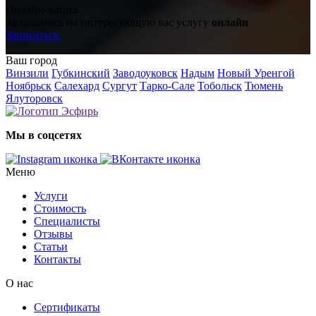
Онлайн-запись
Запишитесь на интересующую вас услугу
онлайн
Записаться
Ваш город
Винзили
Губкинский
Заводоуковск
Надым
Новый Уренгой
Ноябрьск
Салехард
Сургут
Тарко-Сале
Тобольск
Тюмень
Ялуторовск
Мы в соцсетях
Меню
Услуги
Стоимость
Специалисты
Отзывы
Статьи
Контакты
О нас
Сертификаты