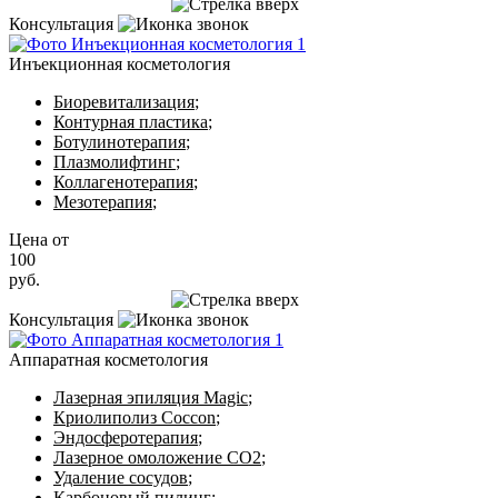
Записаться на приём
Консультация
Инъекционная косметология
Биоревитализация
;
Контурная пластика
;
Ботулинотерапия
;
Плазмолифтинг
;
Коллагенотерапия
;
Мезотерапия
;
Цена от
100
руб.
Записаться на приём
Консультация
Аппаратная косметология
Лазерная эпиляция Magic
;
Криолиполиз Coccon
;
Эндосферотерапия
;
Лазерное омоложение CO2
;
Удаление сосудов
;
Карбоновый пилинг
;